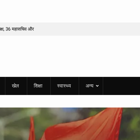
्यक्ष, 36 महासचिव और
 राशि को मिलेगा धन
वधानी
नीखेज मामला! वीडियो
फसरों के तबादले, 4
खेल
शिक्षा
स्वास्थ्य
अन्य
नी में 51 फलदार पौधों