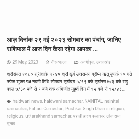
आज़ दिनांक २९ मई २०२३ सोमवार का पंचांग, जानिए
राशिफल में आज दिन कैसा रहेगा आपका …
29 May, 2023
नीरू भल्ला
अवर्गीकृत
,
उत्तराखंड
श्रीसंवत २०८० श्रीशाके १९४५ श्री सूर्य उत्तरायण ग्रीष्म ऋतु बृषार्क १५ गते
ज्येष्ठ शुक्ल पक्ष नवमी तिथि सोमवार सूर्योदय ५/१९ बजे सूर्यास्त ७/३ बजे राहु
काल ७/३० बजे से ९ बजे तक अभिजीत मुहूर्त दिन में १२ बजे से १२/४८…
haldwani news
,
haldwani samachar
,
NAINITAL
,
nainital
samachar
,
Pahadi Comedian
,
Pushkar Singh Dhami
,
religion
,
religious
,
uttarakhand samachar
,
पहाड़ी हास्य कलाकार
,
लोक सभा
चुनाव