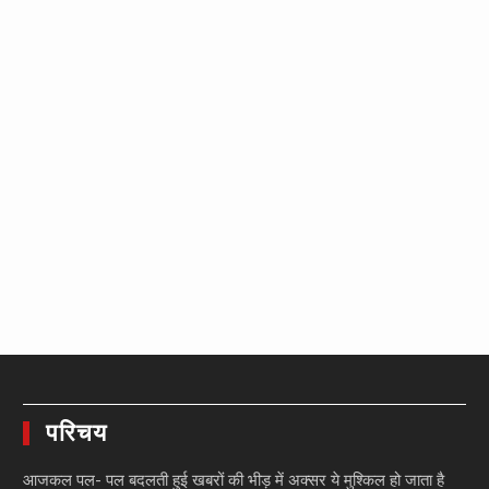
परिचय
आजकल पल- पल बदलती हुई खबरों की भीड़ में अक्सर ये मुश्किल हो जाता है