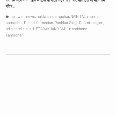
बाद हम प्रसाद के साथ में फूल या माला चढ़ाते हैं। और यही फूल या माला हमें
मंदिर…
haldwani news
,
haldwani samachar
,
NAINITAL
,
nainital
samachar
,
Pahadi Comedian
,
Pushkar Singh Dhami
,
religion
,
religionreligious
,
UTTARAKHAND CM
,
uttarakhand
samachar