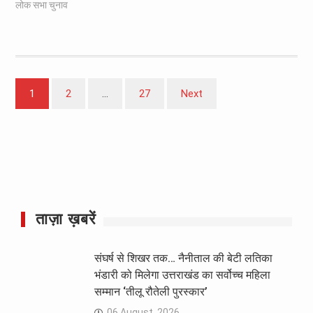
लोक सभा चुनाव
Posts
1
2
…
27
Next
pagination
ताज़ा ख़बरें
संघर्ष से शिखर तक… नैनीताल की बेटी लतिका
भंडारी को मिलेगा उत्तराखंड का सर्वोच्च महिला
सम्मान ‘तीलू रौतेली पुरस्कार’
06 August, 2026