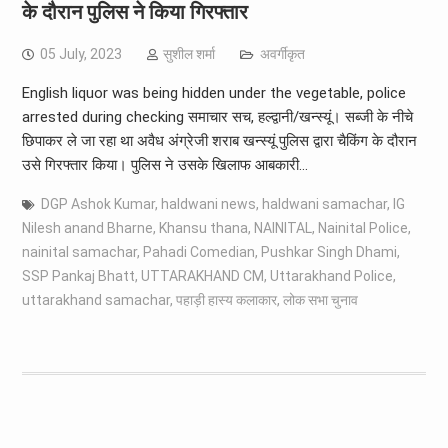
के दौरान पुलिस ने किया गिरफ्तार
05 July, 2023
सुशील शर्मा
अवर्गीकृत
English liquor was being hidden under the vegetable, police
arrested during checking समाचार सच, हल्द्वानी/खन्स्यूं। सब्जी के नीचे
छिपाकर ले जा रहा था अवैध अंग्रेजी शराब खन्स्यूं पुलिस द्वारा चैकिंग के दौरान
उसे गिरफ्तार किया। पुलिस ने उसके खिलाफ आबकारी…
DGP Ashok Kumar
,
haldwani news
,
haldwani samachar
,
IG
Nilesh anand Bharne
,
Khansu thana
,
NAINITAL
,
Nainital Police
,
nainital samachar
,
Pahadi Comedian
,
Pushkar Singh Dhami
,
SSP Pankaj Bhatt
,
UTTARAKHAND CM
,
Uttarakhand Police
,
uttarakhand samachar
,
पहाड़ी हास्य कलाकार
,
लोक सभा चुनाव