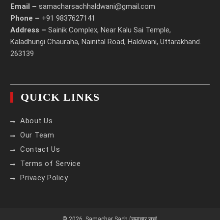
Email –
samacharsachhaldwani@gmail.com
Phone –
+91 9837627141
Address –
Sainik Complex, Near Kalu Sai Temple,
Kaladhungi Chauraha, Nainital Road, Haldwani, Uttarakhand.
263139
QUICK LINKS
About Us
Our Team
Contact Us
Terms of Service
Privacy Policy
© 2026,
Samachar Sach (समाचार सच)