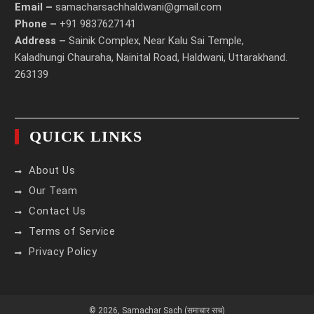
Email –
samacharsachhaldwani@gmail.com
Phone –
+91 9837627141
Address –
Sainik Complex, Near Kalu Sai Temple,
Kaladhungi Chauraha, Nainital Road, Haldwani, Uttarakhand.
263139
QUICK LINKS
About Us
Our Team
Contact Us
Terms of Service
Privacy Policy
© 2026,
Samachar Sach (समाचार सच)