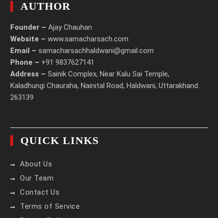
AUTHOR
Founder –
Ajay Chauhan
Website –
www.samacharsach.com
Email –
samacharsachhaldwani@gmail.com
Phone –
+91 9837627141
Address –
Sainik Complex, Near Kalu Sai Temple,
Kaladhungi Chauraha, Nainital Road, Haldwani, Uttarakhand.
263139
QUICK LINKS
About Us
Our Team
Contact Us
Terms of Service