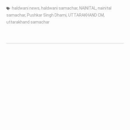
haldwani news
,
haldwani samachar
,
NAINITAL
,
nainital
samachar
,
Pushkar Singh Dhami
,
UTTARAKHAND CM
,
uttarakhand samachar