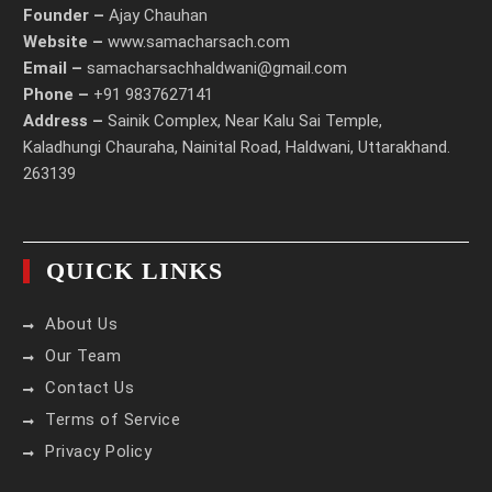
Founder –
Ajay Chauhan
Website –
www.samacharsach.com
Email –
samacharsachhaldwani@gmail.com
Phone –
+91 9837627141
Address –
Sainik Complex, Near Kalu Sai Temple,
Kaladhungi Chauraha, Nainital Road, Haldwani, Uttarakhand.
263139
QUICK LINKS
About Us
Our Team
Contact Us
Terms of Service
Privacy Policy