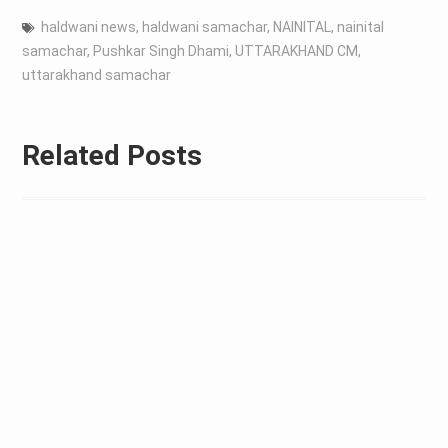
haldwani news
,
haldwani samachar
,
NAINITAL
,
nainital
samachar
,
Pushkar Singh Dhami
,
UTTARAKHAND CM
,
uttarakhand samachar
Related Posts