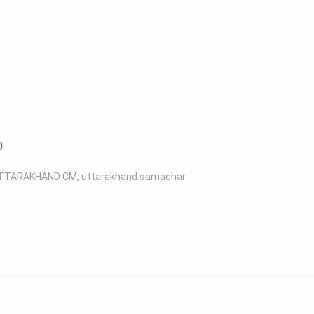
0
TTARAKHAND CM
,
uttarakhand samachar