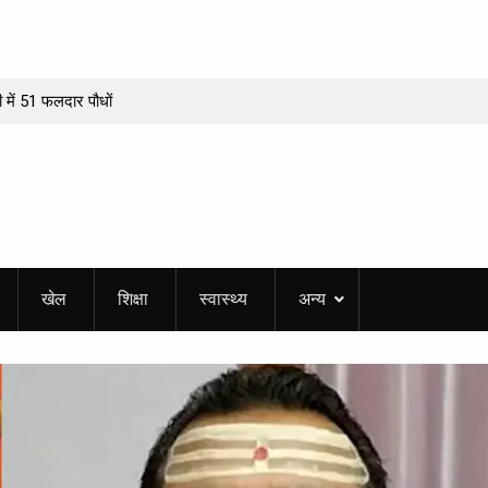
नी में 51 फलदार पौधों
र और डीएम से मांगा
हुआ?
डारी को मिलेगा
पुरस्कार’
 वीरांगना तीलू रौतेली
खेल
शिक्षा
स्वास्थ्य
अन्य
बड़ा मंच! ‘हरेला
ोगा रंगारंग महासंगम