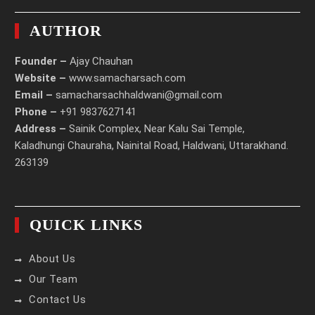
AUTHOR
Founder –
Ajay Chauhan
Website –
www.samacharsach.com
Email –
samacharsachhaldwani@gmail.com
Phone –
+91 9837627141
Address –
Sainik Complex, Near Kalu Sai Temple,
Kaladhungi Chauraha, Nainital Road, Haldwani, Uttarakhand.
263139
QUICK LINKS
About Us
Our Team
Contact Us