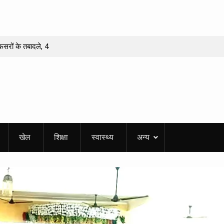
फसरों के तबादले, 4
नी में 51 फलदार पौधों
र और डीएम से मांगा
हुआ?
डारी को मिलेगा
खेल
शिक्षा
स्वास्थ्य
अन्य
पुरस्कार’
 वीरांगना तीलू रौतेली