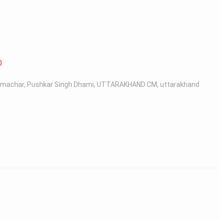
0
samachar
,
Pushkar Singh Dhami
,
UTTARAKHAND CM
,
uttarakhand