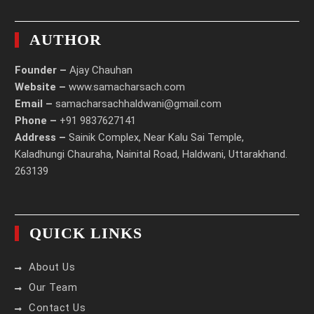
AUTHOR
Founder –
Ajay Chauhan
Website –
www.samacharsach.com
Email –
samacharsachhaldwani@gmail.com
Phone –
+91 9837627141
Address –
Sainik Complex, Near Kalu Sai Temple,
Kaladhungi Chauraha, Nainital Road, Haldwani, Uttarakhand.
263139
QUICK LINKS
About Us
Our Team
Contact Us