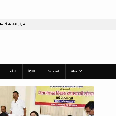
फसरों के तबादले, 4
नी में 51 फलदार पौधों
र और डीएम से मांगा
हुआ?
डारी को मिलेगा
खेल
शिक्षा
स्वास्थ्य
अन्य
पुरस्कार’
 वीरांगना तीलू रौतेली