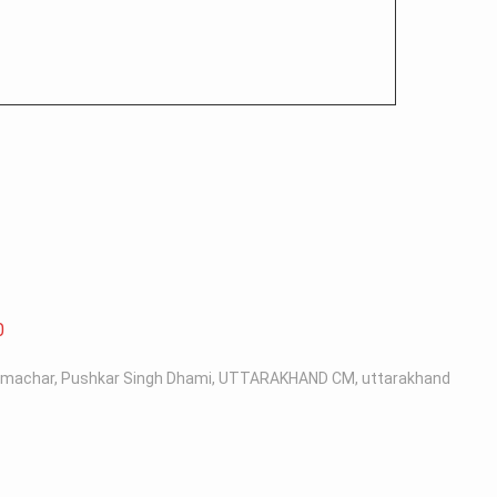
0
samachar
,
Pushkar Singh Dhami
,
UTTARAKHAND CM
,
uttarakhand