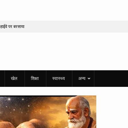
हाईवे पर बरसाया
कई जगह भूस्खलन,
जागर! संयुक्त निरीक्षण
्लंघन मिला
ष्टमी व्रत पर बन रहे
खेल
शिक्षा
स्वास्थ्य
अन्य
 करियर में सफलता
र की नौकरी!