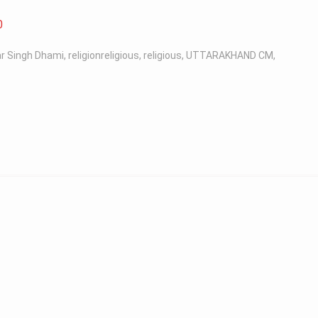
0
r Singh Dhami
,
religionreligious
,
religious
,
UTTARAKHAND CM
,