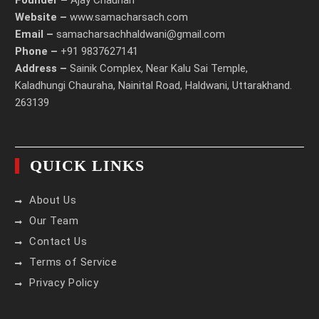
Founder –
Ajay Chauhan
Website –
www.samacharsach.com
Email –
samacharsachhaldwani@gmail.com
Phone –
+91 9837627141
Address –
Sainik Complex, Near Kalu Sai Temple,
Kaladhungi Chauraha, Nainital Road, Haldwani, Uttarakhand.
263139
QUICK LINKS
About Us
Our Team
Contact Us
Terms of Service
Privacy Policy