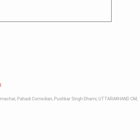
0
samachar
,
Pahadi Comedian
,
Pushkar Singh Dhami
,
UTTARAKHAND CM
,