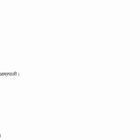
।
ी आम्रपाली।
ट।