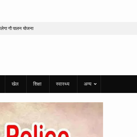
 मिलेगा गौ पालन योजना
पर लगी मुहर
िद्वार के पांच लोगों की
रों का हुआ सम्मान,
र
हा सफाई अभियान,
खेल
शिक्षा
स्वास्थ्य
अन्य
ीमें
ात्रा, अर्जुन सिंह