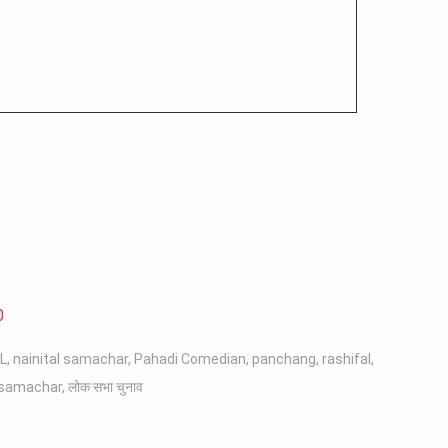
0
L
,
nainital samachar
,
Pahadi Comedian
,
panchang
,
rashifal
,
 samachar
,
लोक सभा चुनाव