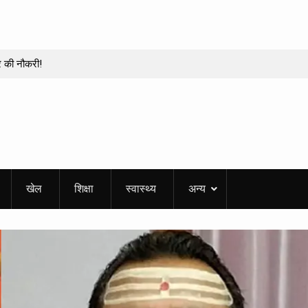
र की नौकरी!
दल, कई बड़े अफसर
भाग
 एक बूथ पर 210
ठीक कराने! बोले- गलती
खेल
शिक्षा
स्वास्थ्य
अन्य
ेशन रक्षक के शहीद
मान का सैलाब