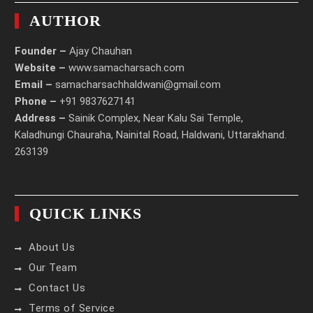
AUTHOR
Founder –
Ajay Chauhan
Website –
www.samacharsach.com
Email –
samacharsachhaldwani@gmail.com
Phone –
+91 9837627141
Address –
Sainik Complex, Near Kalu Sai Temple,
Kaladhungi Chauraha, Nainital Road, Haldwani, Uttarakhand.
263139
QUICK LINKS
About Us
Our Team
Contact Us
Terms of Service