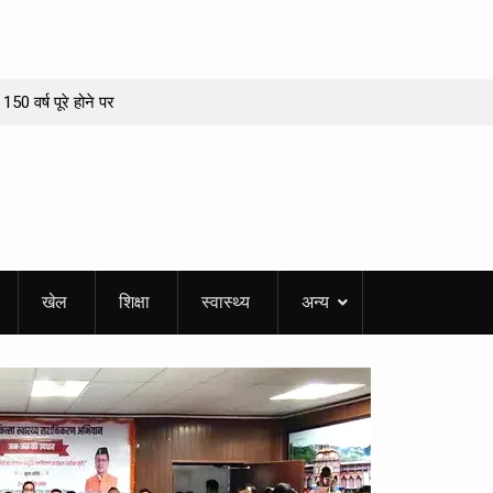
 150 वर्ष पूरे होने पर
 का बड़ा बदलाव, अब
यवस्था
 की जनसभा आज, 20
P दर्शन की आड़ में
खेल
शिक्षा
स्वास्थ्य
अन्य
 कई परतें
सजा भव्य गुरमत
्ति में सराबोर रही