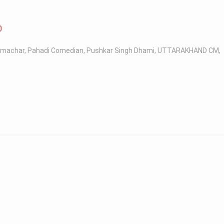
0
samachar
,
Pahadi Comedian
,
Pushkar Singh Dhami
,
UTTARAKHAND CM
,