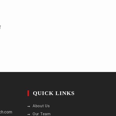
े
QUICK LINKS
About Us
ch.com
Our Team