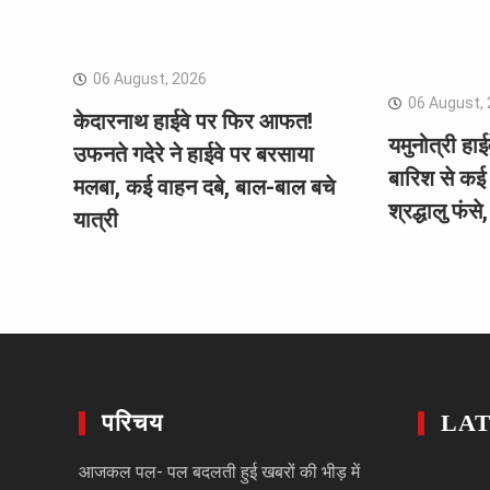
06 August, 2026
06 August,
केदारनाथ हाईवे पर फिर आफत!
यमुनोत्री हा
उफनते गदेरे ने हाईवे पर बरसाया
बारिश से कई
मलबा, कई वाहन दबे, बाल-बाल बचे
श्रद्धालु फंस
यात्री
परिचय
LA
आजकल पल- पल बदलती हुई खबरों की भीड़ में