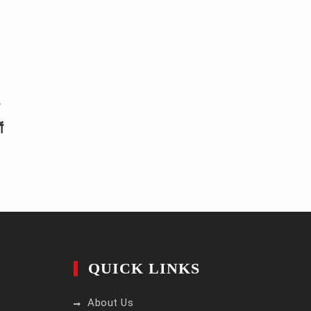
ं
QUICK LINKS
About Us