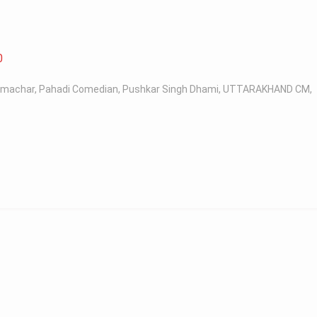
0
samachar
,
Pahadi Comedian
,
Pushkar Singh Dhami
,
UTTARAKHAND CM
,