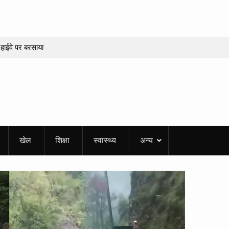
हाईवे पर बरसाया
कई जगह भूस्खलन,
जागर! संयुक्त निरीक्षण
्लंघन मिला
ष्टमी व्रत पर बन रहे
खेल
शिक्षा
स्वास्थ्य
अन्य
 करियर में सफलता
र की नौकरी!