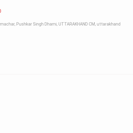
0
samachar
,
Pushkar Singh Dhami
,
UTTARAKHAND CM
,
uttarakhand