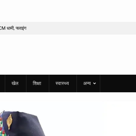
 CM धामी, फ्लाइंग
ाई
 समाधान? अल्मोड़ा के
40 मिनट का सफर 12
 अब खैर नहीं! अब पूरे
खेल
शिक्षा
स्वास्थ्य
अन्य
 राशि को मिलेगा धन
वधानी
 150 वर्ष पूरे होने पर