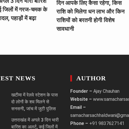
ं अगले 3 दिन भारी बारिश
दिन आपके लिए कैसा रहेगा, किस
ई जिलों में गरज-चमक के
राशि को मिलेगा धन लाभ और किन
दल, पहाड़ों में बढ़ा
राशियों को बरतनी होगी विशेष
सावधानी
TEST NEWS
AUTHOR
Founder –
Ajay Chauhan
खटीमा में रेलवे स्टेशन के पास
Website –
www.samacharsa
दो लोगों के शव मिलने से
Email –
सनसनी, जांच में जुटी पुलिस
samacharsachhaldwani@gma
उत्तराखंड में अगले 3 दिन भारी
Phone –
+91 9837627141
बारिश का अलर्ट, कई जिलों में