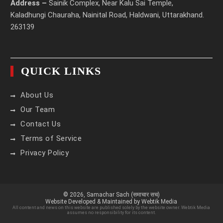
Address –
Sainik Complex, Near Kalu Sai Temple,
Kaladhungi Chauraha, Nainital Road, Haldwani, Uttarakhand.
263139
QUICK LINKS
About Us
Our Team
Contact Us
Terms of Service
Privacy Policy
© 2026,
Samachar Sach (समाचार सच)
Website Developed & Maintained by Webtik Media
All content and news on this website are published solely by the website owner. Webtik Media
assumes no responsibility for its content.