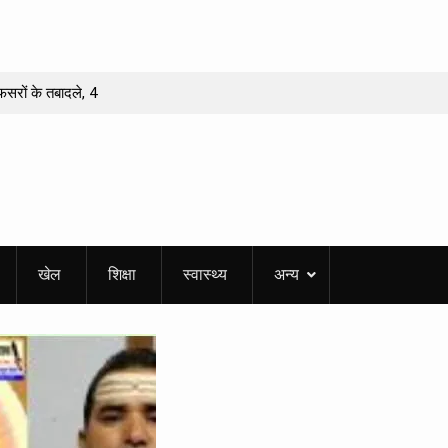
फसरों के तबादले, 4
नी में 51 फलदार पौधों
र और डीएम से मांगा
हुआ?
डारी को मिलेगा
खेल
शिक्षा
स्वास्थ्य
अन्य
पुरस्कार’
 वीरांगना तीलू रौतेली