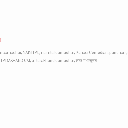
0
ni samachar
,
NAINITAL
,
nainital samachar
,
Pahadi Comedian
,
panchang
TARAKHAND CM
,
uttarakhand samachar
,
लोक सभा चुनाव