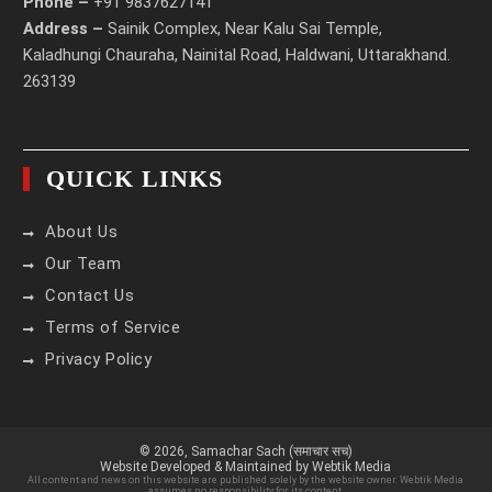
Phone –
+91 9837627141
Address –
Sainik Complex, Near Kalu Sai Temple,
Kaladhungi Chauraha, Nainital Road, Haldwani, Uttarakhand.
263139
QUICK LINKS
About Us
Our Team
Contact Us
Terms of Service
Privacy Policy
© 2026,
Samachar Sach (समाचार सच)
Website Developed & Maintained by Webtik Media
All content and news on this website are published solely by the website owner. Webtik Media
assumes no responsibility for its content.