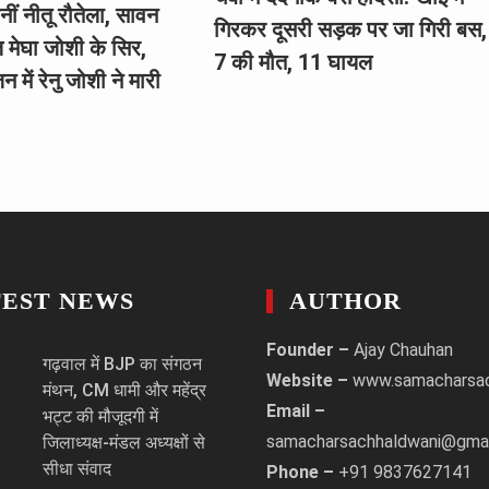
नीं नीतू रौतेला, सावन
गिरकर दूसरी सड़क पर जा गिरी बस,
 मेघा जोशी के सिर,
7 की मौत, 11 घायल
न में रेनु जोशी ने मारी
TEST NEWS
AUTHOR
Founder –
Ajay Chauhan
गढ़वाल में BJP का संगठन
Website –
www.samacharsa
मंथन, CM धामी और महेंद्र
Email –
भट्ट की मौजूदगी में
samacharsachhaldwani@gma
जिलाध्यक्ष-मंडल अध्यक्षों से
सीधा संवाद
Phone –
+91 9837627141