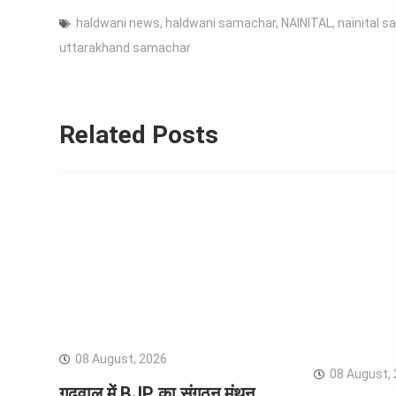
haldwani news
,
haldwani samachar
,
NAINITAL
,
nainital 
uttarakhand samachar
Related Posts
08 August, 2026
08 August,
गढ़वाल में BJP का संगठन मंथन,