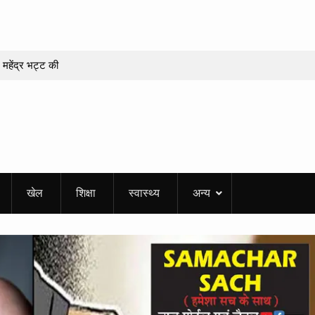
महेंद्र भट्ट की
ाद
ज मेघा जोशी के सिर,
ी सड़क पर जा गिरी
-10 अगस्त को कई
खेल
शिक्षा
स्वास्थ्य
अन्य
ा भूस्खलन का खतरा
e-KYC, वरना