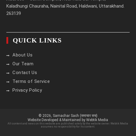
Kaladhungi Chauraha, Nainital Road, Haldwani, Uttarakhand.
263139
QUICK LINKS
About Us
Our Team
Contact Us
Terms of Service
Privacy Policy
© 2026,
Samachar Sach (समाचार सच)
Website Developed & Maintained by Webtik Media
All content and news on this website are published solely by the website owner. Webtik Media
assumes no responsibility for its content.