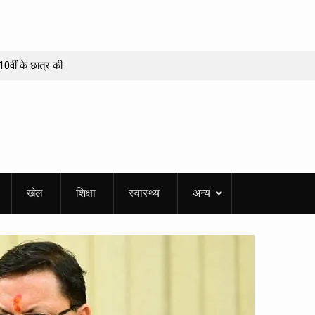
10वीं के छात्र की
हाईवे पर बरसाया
कई जगह भूस्खलन,
जागर! संयुक्त निरीक्षण
खेल
शिक्षा
स्वास्थ्य
अन्य
्लंघन मिला
ष्टमी व्रत पर बन रहे
 करियर में सफलता