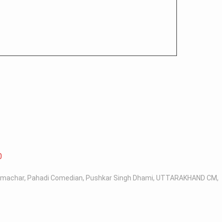
0
samachar
,
Pahadi Comedian
,
Pushkar Singh Dhami
,
UTTARAKHAND CM
,