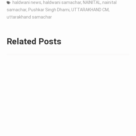
haldwani news
,
haldwani samachar
,
NAINITAL
,
nainital
samachar
,
Pushkar Singh Dhami
,
UTTARAKHAND CM
,
uttarakhand samachar
Related Posts