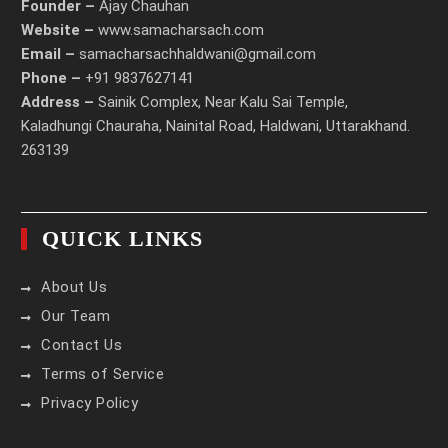
Founder –
Ajay Chauhan
Website –
www.samacharsach.com
Email –
samacharsachhaldwani@gmail.com
Phone –
+91 9837627141
Address –
Sainik Complex, Near Kalu Sai Temple,
Kaladhungi Chauraha, Nainital Road, Haldwani, Uttarakhand.
263139
QUICK LINKS
About Us
Our Team
Contact Us
Terms of Service
Privacy Policy