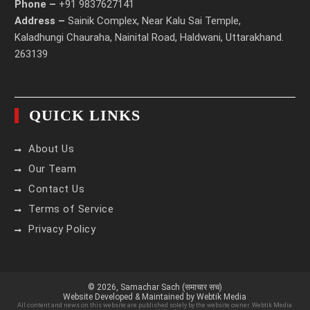
Phone –
+91 9837627141
Address –
Sainik Complex, Near Kalu Sai Temple,
Kaladhungi Chauraha, Nainital Road, Haldwani, Uttarakhand.
263139
QUICK LINKS
About Us
Our Team
Contact Us
Terms of Service
Privacy Policy
© 2026,
Samachar Sach (समाचार सच)
Website Developed & Maintained by Webtik Media
All content and news on this website are published solely by the website owner. Webtik Media