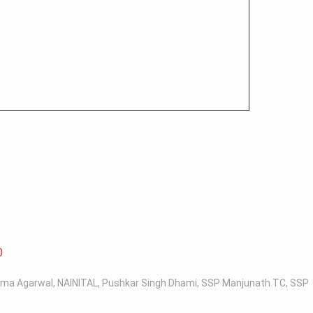
0
ima Agarwal
,
NAINITAL
,
Pushkar Singh Dhami
,
SSP Manjunath TC
,
SSP