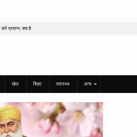
ें प्रसन्न, क्या है
का एकादशी कहा जाता
ं संपूर्ण विधि और
मिलने से सनसनी, जांच
खेल
शिक्षा
स्वास्थ्य
अन्य
, कई जिलों में गरज-
िए कैसा रहेगा, किस
तनी होगी विशेष