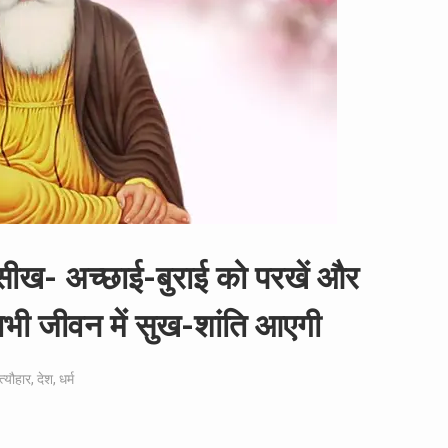
 सीख- अच्छाई-बुराई को परखें और
, तभी जीवन में सुख-शांति आएगी
त्यौहार
,
देश
,
धर्म