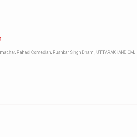
0
samachar
,
Pahadi Comedian
,
Pushkar Singh Dhami
,
UTTARAKHAND CM
,