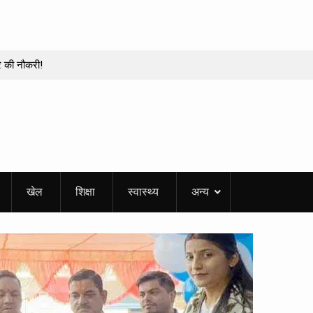
र की नौकरी!
दल, कई बड़े अफसर
भाग
 एक बूथ पर 210
ठीक कराने! बोले- गलती
खेल
शिक्षा
स्वास्थ्य
अन्य
ेशन रक्षक के शहीद
मान का सैलाब