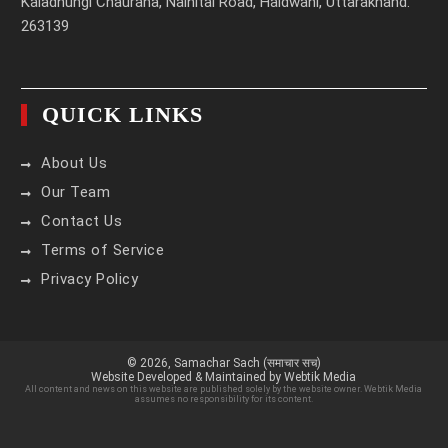
Kaladhungi Chauraha, Nainital Road, Haldwani, Uttarakhand.
263139
QUICK LINKS
About Us
Our Team
Contact Us
Terms of Service
Privacy Policy
© 2026,
Samachar Sach (समाचार सच)
Website Developed & Maintained by Webtik Media
All content and news on this website are published solely by the website owner. Webtik Media
assumes no responsibility for its content.