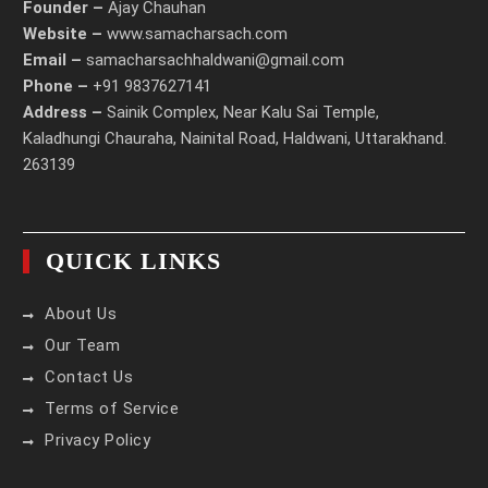
Founder –
Ajay Chauhan
Website –
www.samacharsach.com
Email –
samacharsachhaldwani@gmail.com
Phone –
+91 9837627141
Address –
Sainik Complex, Near Kalu Sai Temple,
Kaladhungi Chauraha, Nainital Road, Haldwani, Uttarakhand.
263139
QUICK LINKS
About Us
Our Team
Contact Us
Terms of Service
Privacy Policy