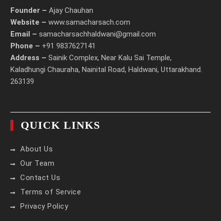
Founder –
Ajay Chauhan
Website –
www.samacharsach.com
Email –
samacharsachhaldwani@gmail.com
Phone –
+91 9837627141
Address –
Sainik Complex, Near Kalu Sai Temple,
Kaladhungi Chauraha, Nainital Road, Haldwani, Uttarakhand.
263139
QUICK LINKS
About Us
Our Team
Contact Us
Terms of Service
Privacy Policy