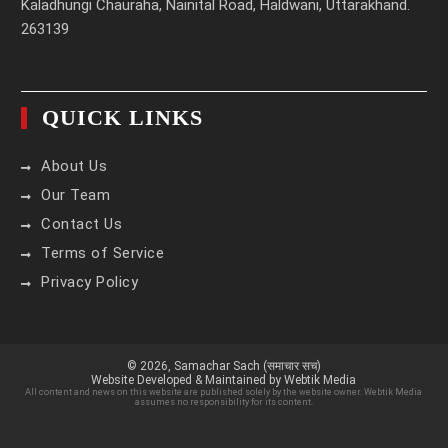
Kaladhungi Chauraha, Nainital Road, Haldwani, Uttarakhand.
263139
QUICK LINKS
About Us
Our Team
Contact Us
Terms of Service
Privacy Policy
© 2026,
Samachar Sach (समाचार सच)
Website Developed & Maintained by Webtik Media
All content and news on this website are published solely by the website owner. Webtik Media
assumes no responsibility for its content.