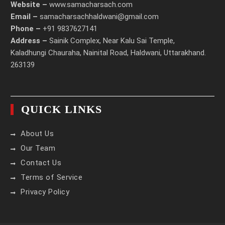
Website –
www.samacharsach.com
Email –
samacharsachhaldwani@gmail.com
Phone –
+91 9837627141
Address –
Sainik Complex, Near Kalu Sai Temple,
Kaladhungi Chauraha, Nainital Road, Haldwani, Uttarakhand.
263139
QUICK LINKS
About Us
Our Team
Contact Us
Terms of Service
Privacy Policy