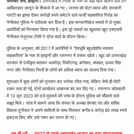
समाचार सच, हल्द्वानी।
उत्तराखंड में निवेश के नाम पर बड़ा खेल खेलने वाले ठग
आखिरकार कानून के शिकंजे में आ गए। जनता को मोटा ब्याज और सरकारी
गारंटी का झांसा देकर करोड़ों रुपये समेटने वाले फर्जी सहकारिता गिरोह का
नैनीताल पुलिस ने पर्दाफाश कर दिया है। इस सनसनीखेज मामले में दो मुख्य
आरोपियों को गिरफ्तार किया गया है। इस पूरे मामले का खुलासा खुद एसएसपी
नैनीताल मंजुनाथ टीसी ने प्रेस वार्ता के दौरान किया।
पुलिस के अनुसार, वर्ष 2017 में आरोपियों ने “देवभूमि बहुउद्देशीय स्वायत्त
सहकारिता” के नाम से हल्द्वानी और रामनगर में दफ्तर खोले। खुद को उत्तराखंड
सरकार से पंजीकृत बताकर अल्मोड़ा, पिथौरागढ़, बागेश्वर, चंपावत, ऊधम सिंह
नगर और नैनीताल जिलों के लोगों को अधिक ब्याज का लालच दिया गया।
शुरुआत में कुछ लोगों को भुगतान कर भरोसा जीता गया, लेकिन जैसे ही मोटी
रकम जमा हो गई, दोनों कार्यालय अचानक बंद कर दिए गए। रामनगर कोतवाली
में 13 जून 2023 को दर्ज मुकदमे की जांच के दौरान पुलिस को चौंकाने वाले
सबूत मिले। जांच में सामने आया कि संस्था के अध्यक्ष हेमचंद पंत और सचिव
विकास दुर्गापाल ने अपने साथियों के साथ मिलकर करीब 6 करोड़ 80 लाख रुपये
इकट्ठा किए और उसे गबन कर फरार हो गए।
यह भी पढ़ें -
2027 से पहले उत्तराखंड भाजपा का बड़ा संगठनात्मक