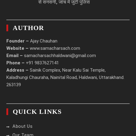
से सनसनी, जांच में जुटी पुलिस
AUTHOR
Founder –
Ajay Chauhan
Website –
www.samacharsach.com
Email –
samacharsachhaldwani@gmail.com
Phone –
+91 9837627141
Address –
Sainik Complex, Near Kalu Sai Temple,
Kaladhungi Chauraha, Nainital Road, Haldwani, Uttarakhand.
263139
QUICK LINKS
About Us
Our Team