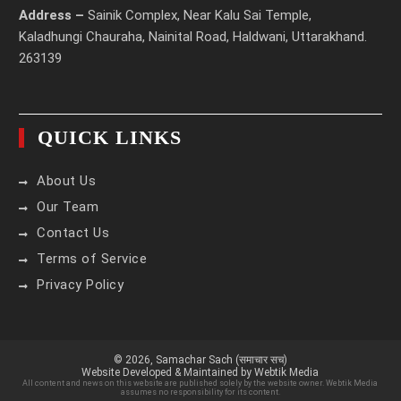
Address –
Sainik Complex, Near Kalu Sai Temple,
Kaladhungi Chauraha, Nainital Road, Haldwani, Uttarakhand.
263139
QUICK LINKS
About Us
Our Team
Contact Us
Terms of Service
Privacy Policy
© 2026,
Samachar Sach (समाचार सच)
Website Developed & Maintained by Webtik Media
All content and news on this website are published solely by the website owner. Webtik Media
assumes no responsibility for its content.