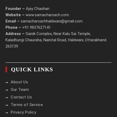
Founder –
Ajay Chauhan
Website –
www.samacharsach.com
Email –
samacharsachhaldwani@gmail.com
Phone –
+91 9837627141
Address –
Sainik Complex, Near Kalu Sai Temple,
Kaladhungi Chauraha, Nainital Road, Haldwani, Uttarakhand.
263139
QUICK LINKS
About Us
Our Team
Contact Us
Terms of Service
Privacy Policy