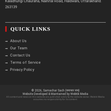
Kaladhungi Chauraha, Nainital Road, Haldwani, Uttarakhand.
263139
QUICK LINKS
About Us
Our Team
Contact Us
Terms of Service
Privacy Policy
© 2026,
Samachar Sach (समाचार सच)
Website Developed & Maintained by Webtik Media
All content and news on this website are published solely by the website owner. Webtik Media
assumes no responsibility for its content.