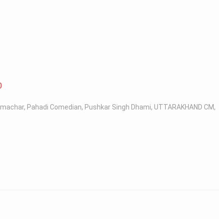
0
samachar
,
Pahadi Comedian
,
Pushkar Singh Dhami
,
UTTARAKHAND CM
,