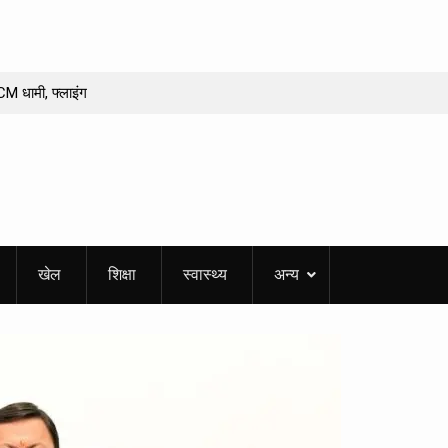
 CM धामी, फ्लाइंग
ाई
 समाधान? अल्मोड़ा के
40 मिनट का सफर 12
 अब खैर नहीं! अब पूरे
खेल
शिक्षा
स्वास्थ्य
अन्य
 राशि को मिलेगा धन
वधानी
 150 वर्ष पूरे होने पर