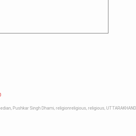
0
edian
,
Pushkar Singh Dhami
,
religionreligious
,
religious
,
UTTARAKHAN