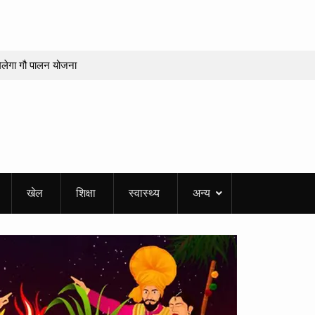
 मिलेगा गौ पालन योजना
पर लगी मुहर
िद्वार के पांच लोगों की
रों का हुआ सम्मान,
र
हा सफाई अभियान,
खेल
शिक्षा
स्वास्थ्य
अन्य
ीमें
ात्रा, अर्जुन सिंह