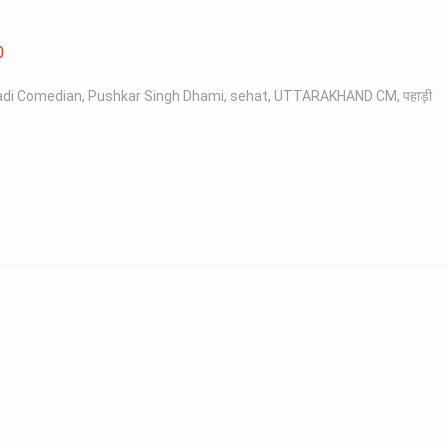
0
di Comedian
,
Pushkar Singh Dhami
,
sehat
,
UTTARAKHAND CM
,
पहाड़ी