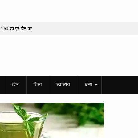
 150 वर्ष पूरे होने पर
 का बड़ा बदलाव, अब
यवस्था
 की जनसभा आज, 20
P दर्शन की आड़ में
खेल
शिक्षा
स्वास्थ्य
अन्य
 कई परतें
सजा भव्य गुरमत
्ति में सराबोर रही