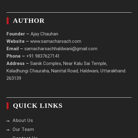
AUTHOR
Founder –
Ajay Chauhan
Website –
www.samacharsach.com
Email –
samacharsachhaldwani@gmail.com
Phone –
+91 9837627141
Address –
Sainik Complex, Near Kalu Sai Temple,
Kaladhungi Chauraha, Nainital Road, Haldwani, Uttarakhand.
263139
QUICK LINKS
About Us
Our Team