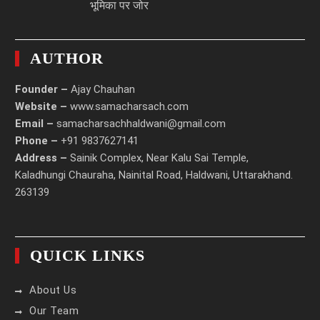
भूमिका पर जोर
AUTHOR
Founder –
Ajay Chauhan
Website –
www.samacharsach.com
Email –
samacharsachhaldwani@gmail.com
Phone –
+91 9837627141
Address –
Sainik Complex, Near Kalu Sai Temple,
Kaladhungi Chauraha, Nainital Road, Haldwani, Uttarakhand.
263139
QUICK LINKS
About Us
Our Team