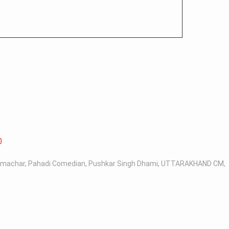
0
samachar
,
Pahadi Comedian
,
Pushkar Singh Dhami
,
UTTARAKHAND CM
,