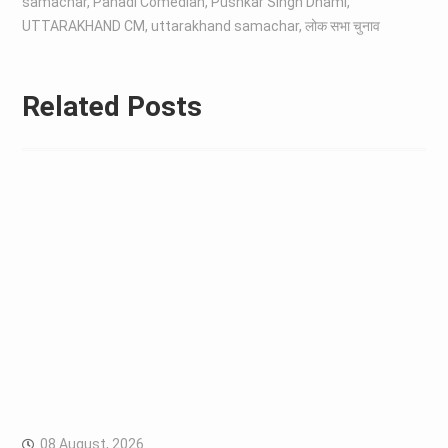
samachar
,
Pahadi Comedian
,
Pushkar Singh Dhami
,
UTTARAKHAND CM
,
uttarakhand samachar
,
लोक सभा चुनाव
Related Posts
08 August, 2026