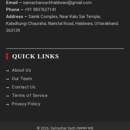
Email –
samacharsachhaldwani@gmail.com
Phone –
+91 9837627141
Address –
Sainik Complex, Near Kalu Sai Temple,
Kaladhungi Chauraha, Nainital Road, Haldwani, Uttarakhand.
263139
QUICK LINKS
About Us
Our Team
Contact Us
Terms of Service
Privacy Policy
© 2026,
Samachar Sach (समाचार सच)