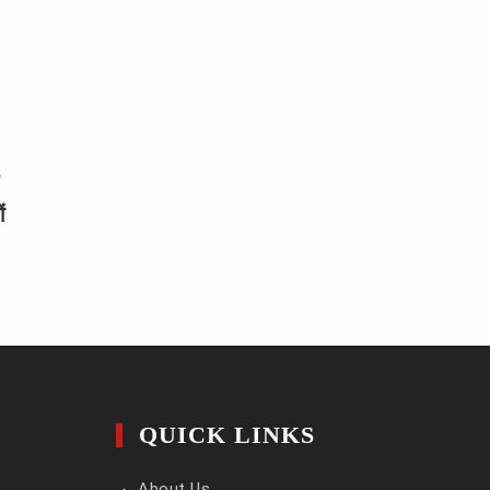
ं
QUICK LINKS
About Us