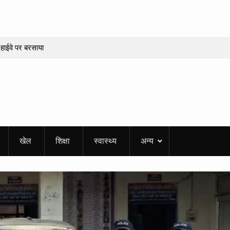
हाईवे पर बरसाया
कई जगह भूस्खलन,
जागर! संयुक्त निरीक्षण
्लंघन मिला
ष्टमी व्रत पर बन रहे
खेल
शिक्षा
स्वास्थ्य
अन्य
 करियर में सफलता
र की नौकरी!