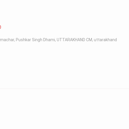
0
samachar
,
Pushkar Singh Dhami
,
UTTARAKHAND CM
,
uttarakhand