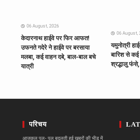
06 August, 2026
06 August,
केदारनाथ हाईवे पर फिर आफत!
यमुनोत्री हा
उफनते गदेरे ने हाईवे पर बरसाया
बारिश से कई
मलबा, कई वाहन दबे, बाल-बाल बचे
श्रद्धालु फंस
यात्री
परिचय
LA
आजकल पल- पल बदलती हुई खबरों की भीड़ में