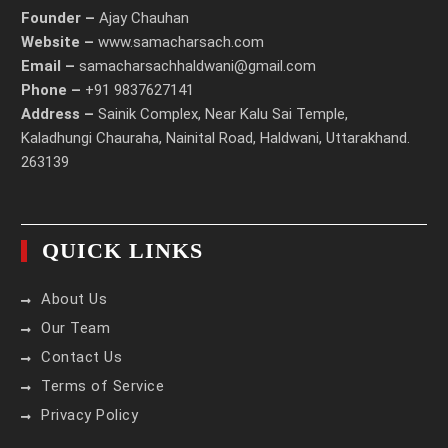
Founder –
Ajay Chauhan
Website –
www.samacharsach.com
Email –
samacharsachhaldwani@gmail.com
Phone –
+91 9837627141
Address –
Sainik Complex, Near Kalu Sai Temple,
Kaladhungi Chauraha, Nainital Road, Haldwani, Uttarakhand.
263139
QUICK LINKS
About Us
Our Team
Contact Us
Terms of Service
Privacy Policy