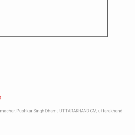
0
samachar
,
Pushkar Singh Dhami
,
UTTARAKHAND CM
,
uttarakhand