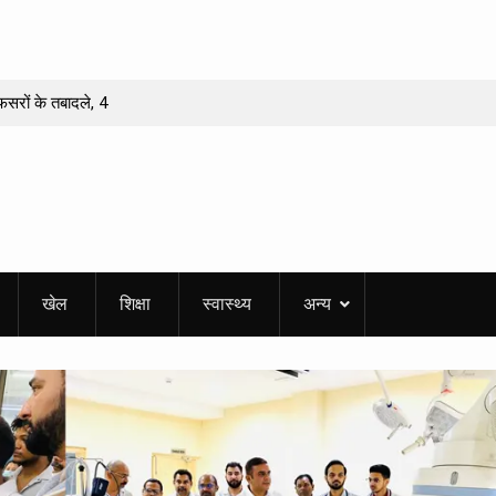
फसरों के तबादले, 4
नी में 51 फलदार पौधों
र और डीएम से मांगा
हुआ?
डारी को मिलेगा
खेल
शिक्षा
स्वास्थ्य
अन्य
पुरस्कार’
 वीरांगना तीलू रौतेली